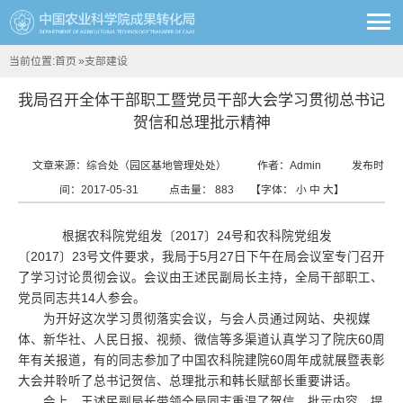
当前位置:
首页
»
支部建设
我局召开全体干部职工暨党员干部大会学习贯彻总书记
贺信和总理批示精神
文章来源：综合处（园区基地管理处处）
作者：Admin
发布时
间：2017-05-31
点击量：
883
【字体：
小
中
大
】
根据农科院党组发〔2017〕24号和农科院党组发
〔2017〕23号文件要求，我局于5月27日下午在局会议室专门召开
了学习讨论贯彻会议。会议由王述民副局长主持，全局干部职工、
党员同志共14人参会。
为开好这次学习贯彻落实会议，与会人员通过网站、央视媒
体、新华社、人民日报、视频、微信等多渠道认真学习了院庆60周
年有关报道，有的同志参加了中国农科院建院60周年成就展暨表彰
大会并聆听了总书记贺信、总理批示和韩长赋部长重要讲话。
会上，王述民副局长带领全局同志重温了贺信、批示内容，提