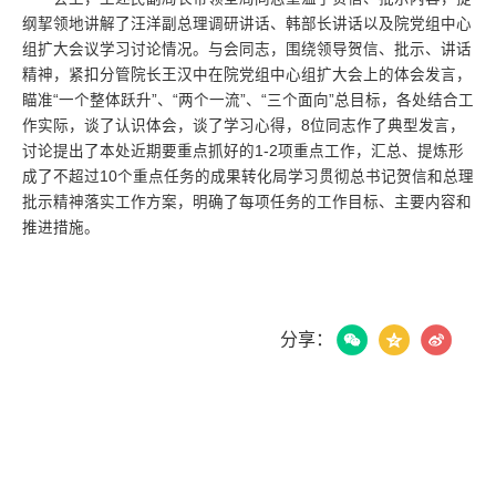
纲挈领地讲解了汪洋副总理调研讲话、韩部长讲话以及院党组中心
组扩大会议学习讨论情况。与会同志，围绕领导贺信、批示、讲话
精神，紧扣分管院长王汉中在院党组中心组扩大会上的体会发言，
瞄准“一个整体跃升”、“两个一流”、“三个面向”总目标，各处结合工
作实际，谈了认识体会，谈了学习心得，8位同志作了典型发言，
讨论提出了本处近期要重点抓好的1-2项重点工作，汇总、提炼形
成了不超过10个重点任务的成果转化局学习贯彻总书记贺信和总理
批示精神落实工作方案，明确了每项任务的工作目标、主要内容和
推进措施。
分享：