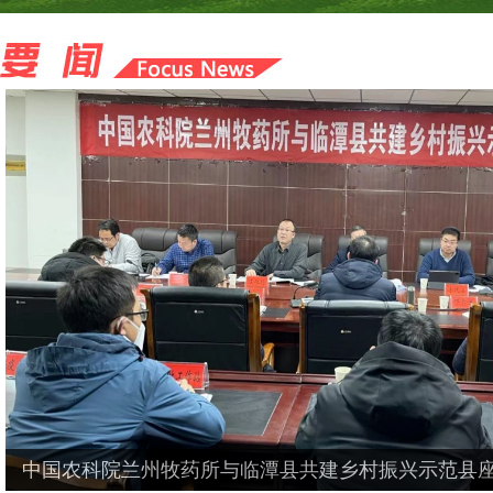
中国农科院兰州牧药所与临潭县共建乡村振兴示范县座谈