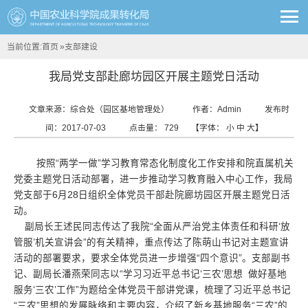
当前位置:
首页
»
支部建设
我局党支部赴廊坊园区开展主题党日活动
文章来源：综合处（园区基地管理处）
作者：Admin
发布时
间：2017-07-03
点击量：
729
【字体：
小
中
大
】
按照“两学一做”学习教育常态化制度化工作安排和院直属机关
党委主题党日活动部署，进一步推动学习教育融入中心工作，我局
党支部于6月28日组织全体党员干部赴院廊坊园区开展主题党日活
动。
副局长王述民同志传达了我院“全面从严治党主体责任和科研‘放
管服’机关宣讲会”的有关精神，重点传达了陈萌山书记对主题宣讲
活动的部署要求，要求全体党员进一步增强“四个意识”。支部副书
记、副局长潘燕荣同志以“学习习近平总书记‘三农’思想 做好基地
服务‘三农’工作”为题给全体党员干部讲党课，梳理了习近平总书记
“三农”思想的发展脉络和主要内容，介绍了新乡基地服务“三农”的