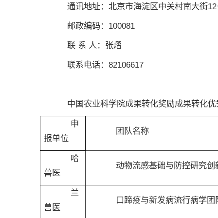
通讯地址：北京市海淀区中关村南大街12
邮政编码：100081
联 系 人：张熠
联系电话：82106617
中国农业科学院成果转化奖励成果转化优
申
团队名称
报单位
哈
动物流感基础与防控研究创
兽医
兰
口蹄疫与新发病流行病学团
兽医