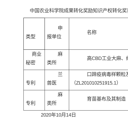
中国农业科学院成果转化奖励知识产权转化奖
申
名称
类型
报单位
商业
麻
高CBD工业大麻、
秘密
类所
兰
口蹄疫病毒样颗粒及
专利
兽医
（ZL201010251915.1）
麻
育苗基布及其制造（CN1
专利
类所
2020年10月14日